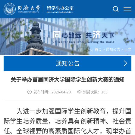
首页
>
通知公告
>
正文
通知公告
关于举办首届同济大学国际学生创新大赛的通知
发布时间：2026-04-20
浏览次数：
263
为进一步加强
国际
学生创新教育，提升
国
际
学生培养质量，培养具有
创新精神、
社会责
任、
全球
视野的高素质国际化人才，
现
举办首