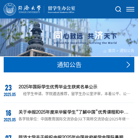
首页
>
通知公告
通知公告
23
2025年国际学生优秀毕业生获奖名单公示
经学生申请、学院遴选推荐，留学生办公室评审，本着公平、公正
2025.05
的原则，拟推荐以下24名同学为我校2025届国际学生优秀毕业
生。 现将名单予以公示，公示时间从2025年5月22日至5月29日。
学号学生类别2156157本科生2156235本科生2156099本科生
16
2156210本科生2156090本科生2156038本科生1956162本科生
关于申报2025年度来华留学生“了解中国”优秀课程和中外
2293343硕士研究生2293332硕士研究生2393242硕士研究生
青少年社会实践活动基地的通知
各学院单位：中国教育国际交流协会(以下简称交流协会)2025年继续
2025.05
2293282硕士研究生2393404硕士研究生2393427硕士研究生
面向全国高校征集100门来华留学生“了解中国”优秀课程和100个中
2393094硕士研究...
外青少年社会实践活动基地(以下分别简称优秀课程、活动基地)。现
将有关事项通知如下：一、总体目标汇集一批来华留学生“了解中国”
优质课程、特色活动基地，建设面向来华留学生和授课教师的国情教
同济大学关于组织申报2025年中国政府奖学金国际暑期学