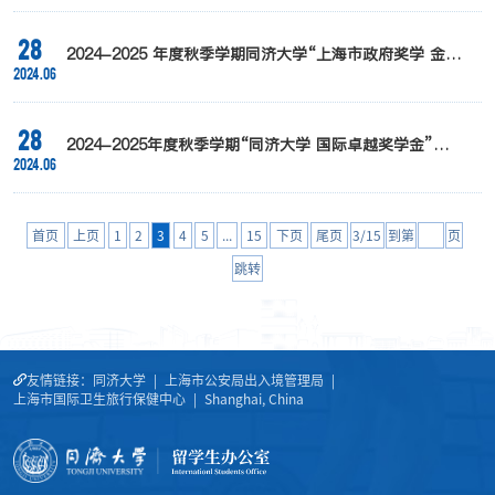
年社会实践活动基地(以下分别简称优秀课程、活动基地)。现将有关
事项通知如下： 一、总体目标 汇集一批来华留学生中国国情教育优
28
质课程、特色实践基地，打造国情教育“第一课堂”“第二课堂”品牌，
2024-2025 年度秋季学期同济大学“上海市政府奖学 金”
建设面向来华留学生和授课教师的中国国情教育课程体系资源库，发
2024.06
拟录取名单公示 (硕、博)
挥引领示范作用，形成战线资源合力，...
28
2024-2025年度秋季学期“同济大学 国际卓越奖学金”
2024.06
（原“国际博士生奖学金”）拟录取名单公示
首页
上页
1
2
3
4
5
...
15
下页
尾页
3/15
到第
页
跳转
友情链接：
同济大学
|
上海市公安局出入境管理局
|
上海市国际卫生旅行保健中心
|
Shanghai, China