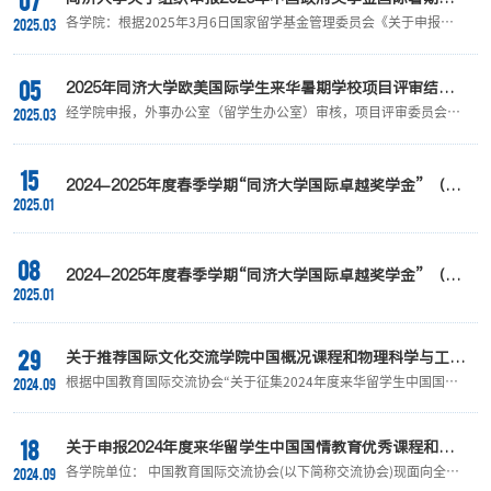
07
育资源库，发挥优秀“第一课堂”“第二课堂”引领示范作用，形成战线
校项目的通知
各学院：根据2025年3月6日国家留学基金管理委员会《关于申报
2025.03
资源合力，推动来华留学生国情教...
2025年中国政府奖学金国际暑期学校项目的通知》（留金来招
【2025】13号）文件精神，为进一步推动我校国际交流与合作，提
升我校国际影响力，现将有关申报2025年中国政府奖学金国际暑期学
05
校项目的事项通知如下：一、项目意义本次国际暑期学校项目的申报
2025年同济大学欧美国际学生来华暑期学校项目评审结果
是为了深入贯彻党的二十届三中全会精神，落实《教育强国建设规划
公示
经学院申报，外事办公室（留学生办公室）审核，项目评审委员会综
2025.03
纲要（2024-2035年）》和三年行动计划有关工作部署，...
合评议，现将通过评审的项目公示如下，公示期为2025年3月5日至
2025年3月11日。通过评审的项目将纳入2025年同济大学欧美国际
学生来华暑期学校项目资助范围，我办将结合各项目申报国家、上海
15
市资助情况，以及学校预算额度，按照“广泛培育、多方出资”的原则
2024-2025年度春季学期“同济大学国际卓越奖学金” （原
安排资助。在为各项目设置的最高资助额度内，定期（1-2月）按进
2025.01
“国际博士生奖学金”）拟录取名单公示（第二批）
度期内各项目实际来华学生人数及开展情况进...
08
2024-2025年度春季学期“同济大学国际卓越奖学金” （原
2025.01
“国际博士生奖学金”）拟录取名单公示
29
关于推荐国际文化交流学院中国概况课程和物理科学与工程
学院前沿物理融合科创实践基地申报2024年度来华留学生
根据中国教育国际交流协会“关于征集2024年度来华留学生中国国情
2024.09
中国国情教育优秀课程和中外青少年社会实践活动基地的公
教育优秀课程和中外青少年社会实践活动基地的通知”文件要求，经
认真选拔、评审，决定推荐国际文化交流学院中国概况课程和物理科
示
学与工程学院前沿物理融合科创实践基地该参与项目的选拔。 如有异
18
议，请于9月30日前致电65983012或发送邮件至：
关于申报2024年度来华留学生中国国情教育优秀课程和中
liushulin@tongji.edu.cn。
外青少年社会实践活动基地的通知
各学院单位： 中国教育国际交流协会(以下简称交流协会)现面向全国
2024.09
高校征集100门来华留学生中国国情教育优秀课程和100个中外青少