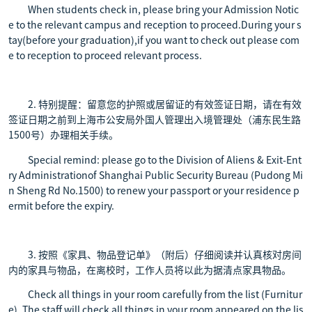
When students check in, please bring your Admission Notic
e to the relevant campus and reception to proceed.During your s
tay(before your graduation),if you want to check out please com
e to reception to proceed relevant process.
2. 特别提醒：留意您的护照或居留证的有效签证日期，请在有效
签证日期之前到上海市公安局外国人管理出入境管理处（浦东民生路
1500号）办理相关手续。
Special remind: please go to the Division of Aliens & Exit-Ent
ry Administrationof Shanghai Public Security Bureau (Pudong Mi
n Sheng Rd No.1500) to renew your passport or your residence p
ermit before the expiry.
3. 按照《家具、物品登记单》（附后）仔细阅读并认真核对房间
内的家具与物品，在离校时，工作人员将以此为据清点家具物品。
Check all things in your room carefully from the list (Furnitur
e). The staff will check all things in your room appeared on the lis