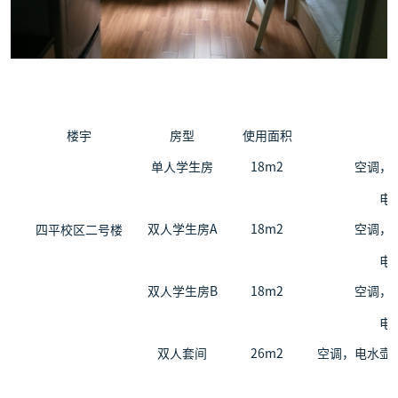
楼宇
房型
使用面积
单人学生房
18m
2
空调，
电
双人学生房A
18m
2
空调，
四平校区二号楼
电
双人学生房B
18m
2
空调，
电
双人套间
26m
2
空调，电水壶