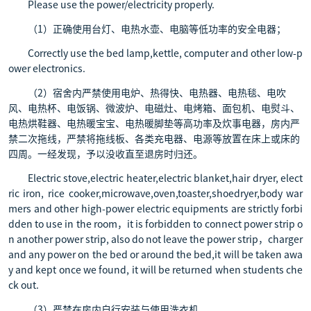
Please use the power/electricity properly.
（1）正确使用台灯、电热水壶、电脑等低功率的安全电器；
Correctly use the bed lamp,kettle, computer and other low-p
ower electronics.
（2）宿舍内严禁使用电炉、热得快、电热器、电热毯、电吹
风、电热杯、电饭锅、微波炉、电磁灶、电烤箱、面包机、电熨斗、
电热烘鞋器、电热暖宝宝、电热暖脚垫等高功率及炊事电器，房内严
禁二次拖线，严禁将拖线板、各类充电器、电源等放置在床上或床的
四周。一经发现，予以没收直至退房时归还。
Electric stove,electric heater,electric blanket,hair dryer, elect
ric iron, rice cooker,microwave,oven,toaster,shoedryer,body war
mers and other high-power electric equipments are strictly forbi
dden to use in the room，it is forbidden to connect power strip o
n another power strip, also do not leave the power strip，charger
and any power on the bed or around the bed,it will be taken awa
y and kept once we found, it will be returned when students che
ck out.
（3）严禁在房内自行安装与使用洗衣机。