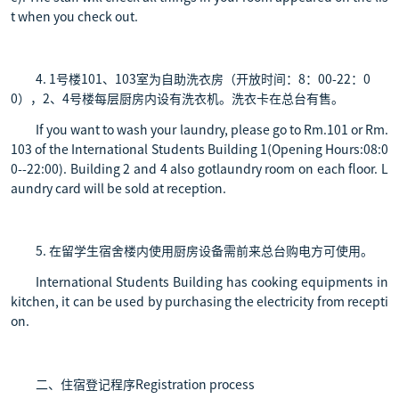
t when you check out.
4. 1号楼101、103室为自助洗衣房（开放时间：8：00-22：0
0），2、4号楼每层厨房内设有洗衣机。洗衣卡在总台有售。
If you want to wash your laundry, please go to Rm.101 or Rm.
103 of the International Students Building 1(Opening Hours:08:0
0--22:00). Building 2 and 4 also gotlaundry room on each floor. L
aundry card will be sold at reception.
5. 在留学生宿舍楼内使用厨房设备需前来总台购电方可使用。
International Students Building has cooking equipments in
kitchen, it can be used by purchasing the electricity from recepti
on.
二、住宿登记程序Registration process