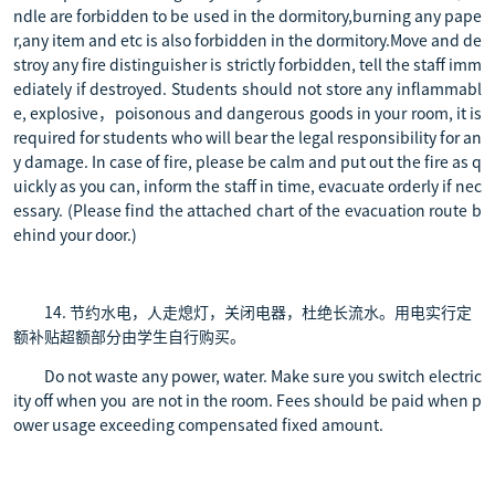
ndle are forbidden to be used in the dormitory,burning any pape
r,any item and etc is also forbidden in the dormitory.Move and de
stroy any fire distinguisher is strictly forbidden, tell the staff imm
ediately if destroyed. Students should not store any inflammabl
e, explosive，poisonous and dangerous goods in your room, it is
required for students who will bear the legal responsibility for an
y damage. In case of fire, please be calm and put out the fire as q
uickly as you can, inform the staff in time, evacuate orderly if nec
essary. (Please find the attached chart of the evacuation route b
ehind your door.)
14. 节约水电，人走熄灯，关闭电器，杜绝长流水。用电实行定
额补贴超额部分由学生自行购买。
Do not waste any power, water. Make sure you switch electric
ity off when you are not in the room. Fees should be paid when p
ower usage exceeding compensated fixed amount.