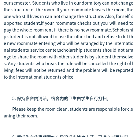
our semester. Students who live in our dormitory can not change
the structure of the room. If your roommate leaves the room, the
one who still lives in can not change the structure. Also, for self-s
upported student,if your roommate checks out,you will need to
pay the whole room rent if there is no new roommate.Scholarshi
p student is not allowed to use the other bed and refuse to let th
e new roommate entering who will be arranged by the internatio
nal students service center,scholarship students should not arra
nge to share the room with other students by student themselve
s. Any students who break the rule will be cancelled the right of l
iving, fees will not be returned and the problem will be reported
to the International students office.
5. 保持宿舍内清洁，宿舍内的卫生由学生自行打扫。
Please keep the room clean, students are responsible for cle
aning their room.