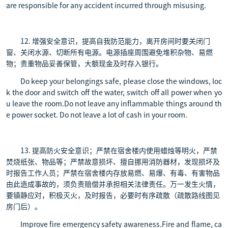
are responsible for any accident incurred through misusing.
12. 增强安全意识，提高自我防范能力，离开房间时要关闭门
窗、关闭水源、切断所有电源。电源插座周围避免堆积杂物、易燃
物；贵重物品妥善保管，大额现金及时存入银行。
Do keep your belongings safe, please close the windows, loc
k the door and switch off the water, switch off all power when yo
u leave the room.Do not leave any inflammable things around th
e power socket. Do not leave a lot of cash in your room.
13. 提高防火安全意识；严禁在宿舍楼内使用蜡烛等明火，严禁
焚烧纸张、物品等；严禁故意损坏、擅自挪用消防器材，发现损坏及
时报告工作人员；严禁在宿舍楼内存放易燃、易爆、有毒、有害物品
由此造成事故的，须负责赔偿并承担相关法律责任。万一发生火情，
要镇静应对，积极灭火，及时报告，必要时有序疏散（疏散路线图见
房门后）。
Improve fire emergency safety awareness.Fire and flame, ca