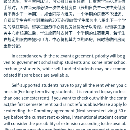
级交流生，若有空余床位，可安排自费生住宿。自费留学生办理住宿
手续时，入住当天都必须一次性支付房费（长期自费生一次性支付房
费不得少于一学期），如合同期内退房，一个学期的房费不予退还；
自费留学生在租金到期前的30天必须向留学生服务中心提出下一个学
期的续住申请，留学生服务中心将视房源情况予以考虑，经留学生服
务中心审核通过后，学生应同时支付下一个学期的住宿费用，若学生
在规定期限内未提出申请，中心将视其为到期退房，届时将收回房间
重新分配。
In accordance with the relevant agreement, priority will be gi
ven to government scholarship students and some inter-school
exchange students, while self-funded students may be accomm
odated if spare beds are available.
Self-supported students have to pay all the rent when you c
heck in(For long term living students, it is required to pay no less
than one semester rent).If you want to check out within the contr
act,the first semester rent paid is not refundable.Please apply fo
r extending the Dormitory agreement (Next semester living) 30 d
ays before the current rent expires, International student center
will consider the possibility of extension according to the availab