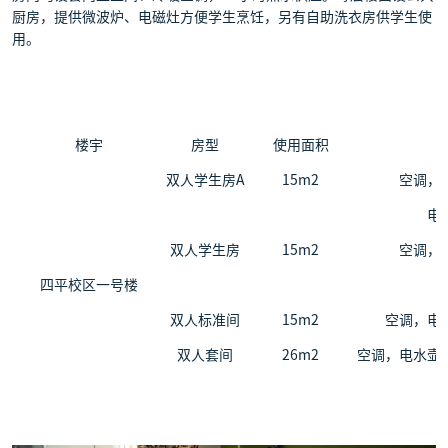
厨房，提供微波炉、电磁灶方便学生烹饪，另有自助洗衣房供学生使
用。
楼宇
房型
使用面积
双人学生房A
15m
2
空调，
电
双人学生房
15m
2
空调，
四平校区一号楼
双人标准间
15m
2
空调，电
双人套间
26m
2
空调，电水壶