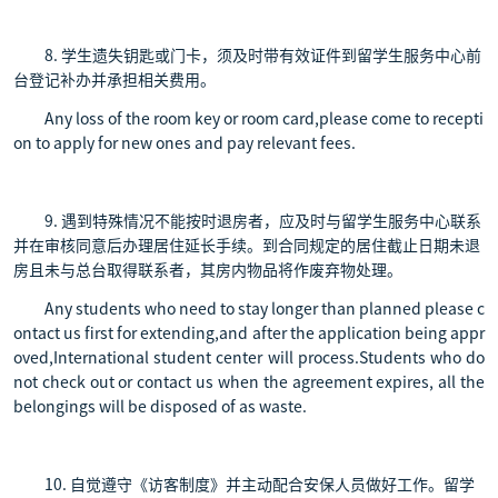
8. 学生遗失钥匙或门卡，须及时带有效证件到留学生服务中心前
台登记补办并承担相关费用。
Any loss of the room key or room card,please come to recepti
on to apply for new ones and pay relevant fees.
9. 遇到特殊情况不能按时退房者，应及时与留学生服务中心联系
并在审核同意后办理居住延长手续。到合同规定的居住截止日期未退
房且未与总台取得联系者，其房内物品将作废弃物处理。
Any students who need to stay longer than planned please c
ontact us first for extending,and after the application being appr
oved,International student center will process.Students who do
not check out or contact us when the agreement expires, all the
belongings will be disposed of as waste.
10. 自觉遵守《访客制度》并主动配合安保人员做好工作。留学