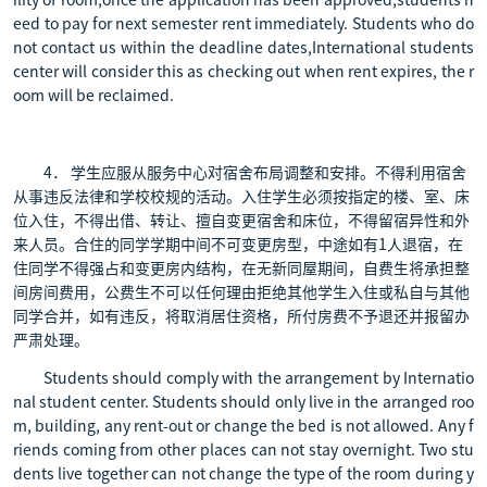
ility of room,once the application has been approved,students n
eed to pay for next semester rent immediately. Students who do
not contact us within the deadline dates,International students
center will consider this as checking out when rent expires, the r
oom will be reclaimed.
4． 学生应服从服务中心对宿舍布局调整和安排。不得利用宿舍
从事违反法律和学校校规的活动。入住学生必须按指定的楼、室、床
位入住，不得出借、转让、擅自变更宿舍和床位，不得留宿异性和外
来人员。合住的同学学期中间不可变更房型，中途如有1人退宿，在
住同学不得强占和变更房内结构，在无新同屋期间，自费生将承担整
间房间费用，公费生不可以任何理由拒绝其他学生入住或私自与其他
同学合并，如有违反，将取消居住资格，所付房费不予退还并报留办
严肃处理。
Students should comply with the arrangement by Internatio
nal student center. Students should only live in the arranged roo
m, building, any rent-out or change the bed is not allowed. Any f
riends coming from other places can not stay overnight. Two stu
dents live together can not change the type of the room during y