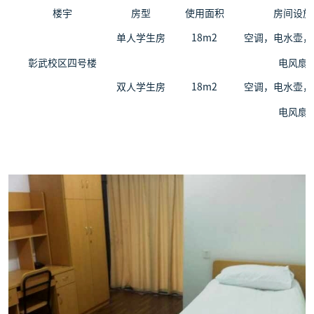
楼宇
房型
使用面积
房间设施
单人学生房
18m
2
空调，电水壶，
彰武校区四号楼
电风扇
双人学生房
18m
2
空调，电水壶，
电风扇