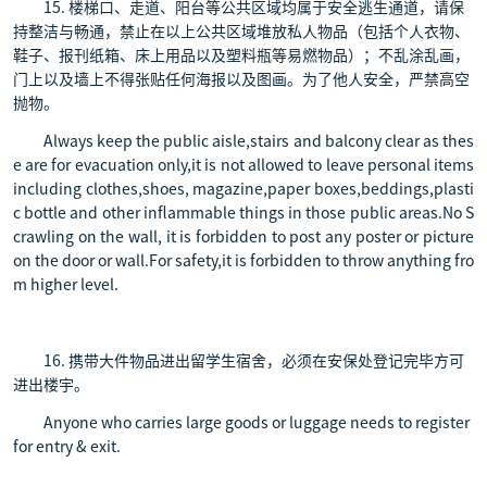
15. 楼梯口、走道、阳台等公共区域均属于安全逃生通道，请保
持整洁与畅通，禁止在以上公共区域堆放私人物品（包括个人衣物、
鞋子、报刊纸箱、床上用品以及塑料瓶等易燃物品）；不乱涂乱画，
门上以及墙上不得张贴任何海报以及图画。为了他人安全，严禁高空
抛物。
Always keep the public aisle,stairs and balcony clear as thes
e are for evacuation only,it is not allowed to leave personal items
including clothes,shoes, magazine,paper boxes,beddings,plasti
c bottle and other inflammable things in those public areas.No S
crawling on the wall, it is forbidden to post any poster or picture
on the door or wall.For safety,it is forbidden to throw anything fro
m higher level.
16. 携带大件物品进出留学生宿舍，必须在安保处登记完毕方可
进出楼宇。
Anyone who carries large goods or luggage needs to register
for entry & exit.