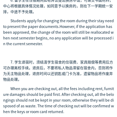
6. 留学生在住宿期间如有异议提出换房申请，可递交书面材料，
中心将根据具体情况处理，如同意予以换房的，则在下一学期统一安
排，中途不予处理。
Students apply for changing the room during their stay need
to present the paper documents.However, if the application has
been approved, the change of the room will still be reallocated w
hen next semester begins, no any application will be processed i
n the current semester.
7. 学生退宿时，须结清学生宿舍的住宿费、家具赔偿等费用后方
可办理离校手续。退房后，不要将私人物品滞留在宿舍内，否则将作
为无主物品处理，退房时间以还钥匙或门卡为准，遗留物品将作废弃
物品处理。
When you are checking out, all the fees including rent, furnit
ure damages should be paid first. After checking out, all the belo
ngings should not be kept in your room, otherwise they will be di
sposed of as waste. The time of checking out will be confirmed w
hen the keys or room card returned.